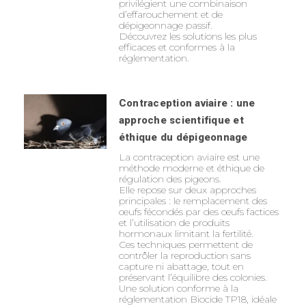
privilégient une combinaison
d’effarouchement et de
dépigeonnage passif.
Découvrez les solutions les plus
efficaces et conformes à la
réglementation.
Contraception aviaire : une
approche scientifique et
éthique du dépigeonnage
La contraception aviaire est une
méthode moderne et éthique de
régulation des pigeons.
Elle repose sur deux approches
principales : le remplacement des
œufs fécondés par des œufs factices
et l’utilisation de produits
hormonaux limitant la fertilité.
Ces techniques permettent de
contrôler la reproduction sans
capture ni abattage, tout en
préservant l’équilibre des colonies.
Une solution conforme à la
réglementation Biocide TP18, idéale