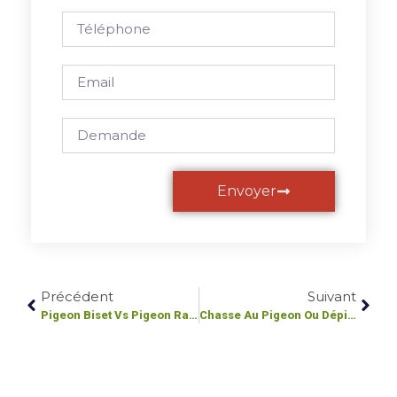
Envoyer
Précédent
Suivant
Pigeon Biset Vs Pigeon Ramier : Ne Pas Confondre L’espèce Urbaine Et L’oiseau Protégé
Chasse Au Pigeon Ou Dépigeonnage ? Comprendre La Différence