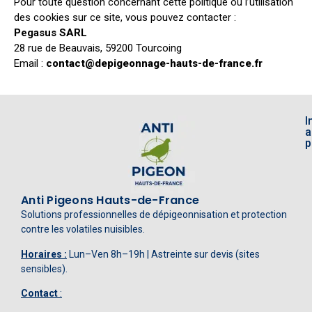
Pour toute question concernant cette politique ou l’utilisation
des cookies sur ce site, vous pouvez contacter :
Pegasus SARL
28 rue de Beauvais, 59200 Tourcoing
Email :
contact@depigeonnage-hauts-de-france.fr
I
a
p
Anti Pigeons Hauts-de-France
Solutions professionnelles de dépigeonnisation et protection
contre les volatiles nuisibles.
Horaires :
Lun–Ven 8h–19h | Astreinte sur devis (sites
sensibles).
Contact
: