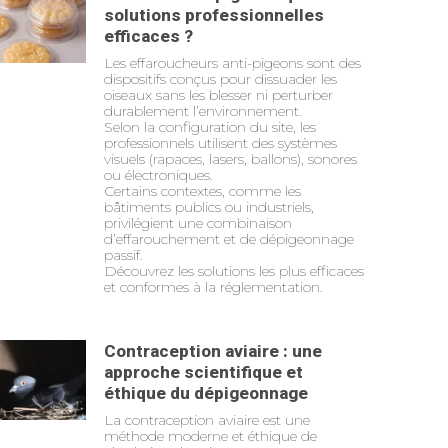
solutions professionnelles
efficaces ?
Les effaroucheurs anti-pigeons sont des
dispositifs conçus pour dissuader les
oiseaux sans les blesser ni perturber
durablement l’environnement.
Selon la configuration du site, les
professionnels utilisent des systèmes
visuels (rapaces, lasers, ballons), sonores
ou électroniques.
Certains contextes, comme les
bâtiments publics ou industriels,
privilégient une combinaison
d’effarouchement et de dépigeonnage
passif.
Découvrez les solutions les plus efficaces
et conformes à la réglementation.
Contraception aviaire : une
approche scientifique et
éthique du dépigeonnage
La contraception aviaire est une
méthode moderne et éthique de