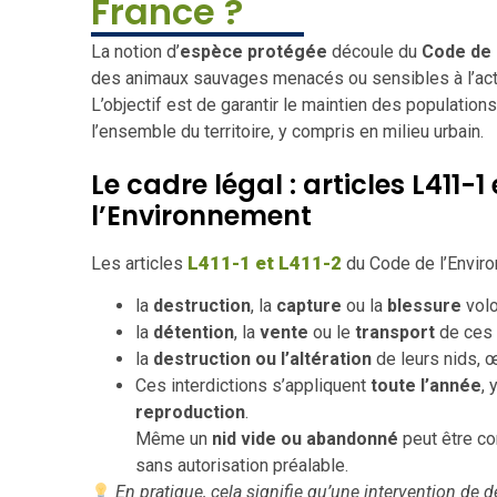
France ?
La notion d’
espèce protégée
découle du
Code de 
des animaux sauvages menacés ou sensibles à l’act
L’objectif est de garantir le maintien des population
l’ensemble du territoire, y compris en milieu urbain.
Le cadre légal : articles L411-
l’Environnement
L411-1 et L411-2
Les articles
du Code de l’Enviro
la
destruction
, la
capture
ou la
blessure
volo
la
détention
, la
vente
ou le
transport
de ces 
la
destruction ou l’altération
de leurs nids, œ
Ces interdictions s’appliquent
toute l’année
,
reproduction
.
Même un
nid vide ou abandonné
peut être co
sans autorisation préalable.
En pratique, cela signifie qu’une intervention de 