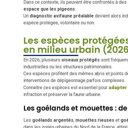
Dans ce contexte, ils peuvent être confrontés à des
espace que les pigeons
.
Un
diagnostic avifaune préalable
devient alors ind
espèce protégée, volontaire ou non.
Les espèces protégées
en milieu urbain (202
En 2026, plusieurs
oiseaux protégés
sont fréquemm
industrielles ou les structures patrimoniales.
Ces espèces profitent des mêmes abris et points de 
interventions de dépigeonnage parfois complexes.
adapter 
Connaître ces espèces est essentiel pour
infraction et préserver la faune urbaine.
Les goélands et mouettes : de l
Les
goélands argentés
,
mouettes rieuses
et
goé
dans les zones urbaines du Nord de la France, attiré