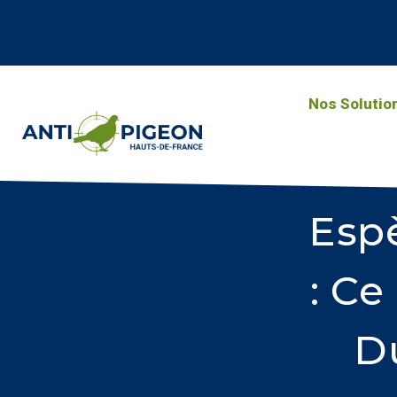
Nos Solutio
Esp
: Ce
D