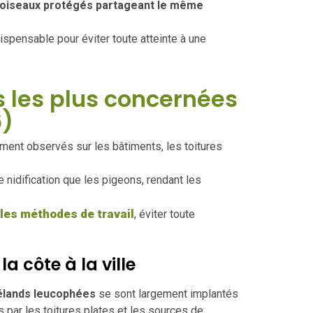
oiseaux protégés partageant le même
ispensable pour éviter toute atteinte à une
 les plus concernées
6)
ent observés sur les bâtiments, les toitures
nidification que les pigeons, rendant les
les méthodes de travail
, éviter toute
a côte à la ville
lands leucophées
se sont largement implantés
s par les toitures plates et les sources de