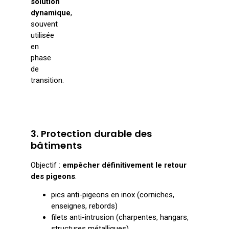
solution
dynamique
,
souvent
utilisée
en
phase
de
transition.
3. Protection durable des
bâtiments
Objectif :
empêcher définitivement le retour
des pigeons
.
pics anti-pigeons en inox (corniches,
enseignes, rebords)
filets anti-intrusion (charpentes, hangars,
structures métalliques)