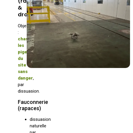
(rapaces
&
drone)
Objectif
:
chasser
les
pigeons
du
site
sans
danger
,
par
dissuasion.
Fauconnerie
(rapaces)
dissuasion
naturelle
par