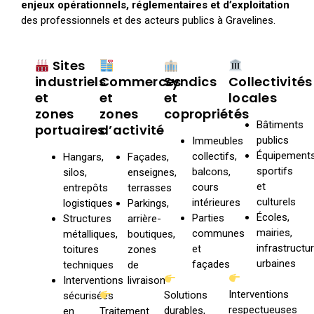
enjeux opérationnels, réglementaires et d’exploitation
des professionnels et des acteurs publics à Gravelines.
Sites
industriels
Commerces
Syndics
Collectivités
et
et
et
locales
zones
zones
copropriétés
Bâtiments
portuaires
d’activité
publics
Immeubles
Équipement
collectifs,
Hangars,
Façades,
sportifs
balcons,
silos,
enseignes,
et
cours
entrepôts
terrasses
culturels
intérieures
logistiques
Parkings,
Écoles,
Parties
Structures
arrière-
mairies,
communes
métalliques,
boutiques,
infrastructu
et
toitures
zones
urbaines
façades
techniques
de
Interventions
livraison
Interventions
Solutions
sécurisées
respectueuses
durables,
en
Traitement