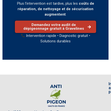
Plus l’intervention est tardive, plus les
coûts de
réparation, de nettoyage et de sécurisation
augmentent
.
Demandez votre audit de
dépigeonnage gratuit à Gravelines
Intervention rapide • Diagnostic gratuit •
Solutions durables
I
a
p