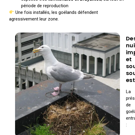
période de reproduction
Une fois installés, les goélands défendent
agressivement leur zone.
De
nu
im
et
so
so
es
La
pré
de
goél
entr
: