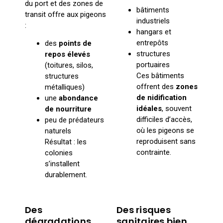
du port et des zones de
bâtiments
transit offre aux pigeons
industriels
:
hangars et
entrepôts
des
points de
structures
repos élevés
portuaires
(toitures, silos,
Ces bâtiments
structures
offrent des
zones
métalliques)
de nidification
une
abondance
idéales
, souvent
de nourriture
difficiles d’accès,
peu de prédateurs
où les pigeons se
naturels
reproduisent sans
Résultat : les
contrainte.
colonies
s’installent
durablement.
Des
Des risques
dégradations
sanitaires bien