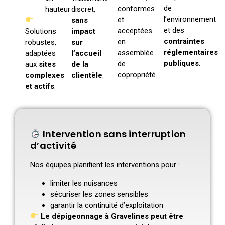
de
conformes
hauteur
discret,
l’environnement
et
sans
et des
acceptées
Solutions
impact
contraintes
en
robustes,
sur
réglementaires
assemblée
adaptées
l’accueil
publiques
.
de
aux
sites
de la
copropriété.
complexes
clientèle
.
et actifs
.
Intervention sans interruption
d’activité
Nos équipes planifient les interventions pour :
limiter les nuisances
sécuriser les zones sensibles
garantir la continuité d’exploitation
Le dépigeonnage à Gravelines peut être